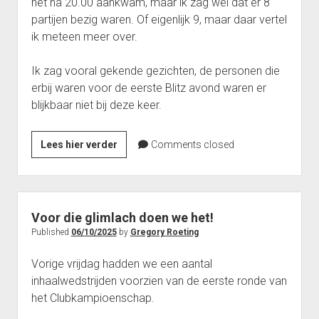
net na 20.00 aankwam, maar ik zag wel dat er 8
(Afdeling 5J)
Punten Reeks 1
partijen bezig waren. Of eigenlijk 9, maar daar vertel
Interclub 2023-2024: Uitslagen ploeg Gambiet Opwijk 6
Reeks 1 2012-2013
ik meteen meer over.
(Afdeling 5O)
Punten Reeks 1
Ik zag vooral gekende gezichten, de personen die
Reeks 2 2011-2012
erbij waren voor de eerste Blitz avond waren er
Punten Reeks 2
blijkbaar niet bij deze keer.
Reeks 2
Jelle
Lees hier verder
Comments closed
Punten Reeks 2
is
Reeks 3 2011-2012
uit
Punten Reeks 3
zijn
lijden
Bekerkampioenschap 2012 2013
Voor die glimlach doen we het!
verlost
Published
06/10/2025
by
Gregory Roeting
Reeks 3A
Punten Reeks 3A
Vorige vrijdag hadden we een aantal
inhaalwedstrijden voorzien van de eerste ronde van
Reeks 3B
het Clubkampioenschap.
Punten Reeks 3B