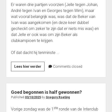
Interclub afdeling 4D 2011 – 2012
Er waren drie partijen voorzien (Jelle tegen Johan,
André tegen Ivan en Georges tegen Wim), maar
Punten Afdeling 4D
wat vooral belangrijk was, was dat de Beker van
Interclub Afdeling 5D 2011 – 2012
Ivan was aangekomen (en deze keer dubbel
Punten Afdeling 5D
gecheckt om zeker te zijn dat er niets mis was) en
dat Jelle er ook was om zijn Beker als
Interclub Afdeling 5J 2013 – 2014
clubkampioen te krijgen.
Punten Afdeling 5J 2013 – 2014
Interclub afdeling 5K 2013 – 2014
Of dat dacht hij tenminste …
Punten Afdeling 5K 2013-2014
Voor
Lees hier verder
Comments closed
Reeks 2 A 2013 – 2014
die
Punten Reeks 2A
glimlach
Reeks 2B 2013 – 2014
doen
we
Punten Reeks 2B
Goed begonnen is half gewonnen?
het!
Published
03/10/2025
by
Gregory Roeting
Heenronde Reeks 2A
Punten Reeks 2A
ste
Vorige zondag was de 1
ronde van de Interclub