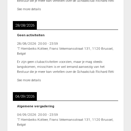
Bestuur die je meer kan vertellen over de Schaakclub Richard Réti
See more details
28/08/2026
Geen activiteiten
28/08/2026
20:00
-
23:59
'T Hiembeiks Kotteer, Frans Vekemansstraat 131, 1120 Brussel,
België
Er zijn geen clubactiviteiten voorzien, maar je mag steeds
langskomen, misschien is er wel iemand aanwezig van het
Bestuur die je meer kan vertellen over de Schaakclub Richard Réti
See more details
04/09/2026
Algemene vergadering
04/09/2026
20:00
-
23:59
'T Hiembeiks Kotteer, Frans Vekemansstraat 131, 1120 Brussel,
België