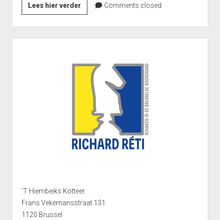
Goed
Lees hier verder
Comments closed
begonnen
is
half
Sidebar
gewonnen?
'T Hiembeiks Kotteer
Frans Vekemansstraat 131
1120 Brussel