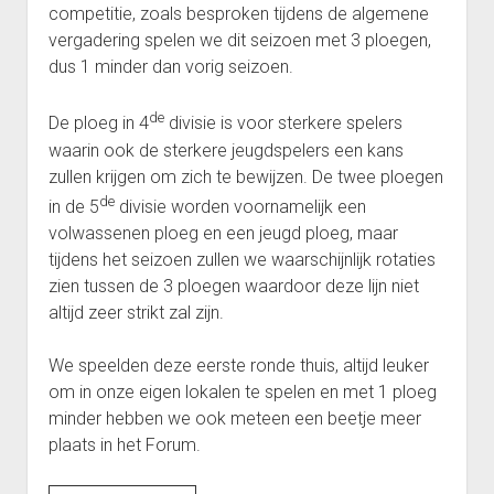
competitie, zoals besproken tijdens de algemene
Heenronde Reeks 2B
vergadering spelen we dit seizoen met 3 ploegen,
Punten Reeks 2B
dus 1 minder dan vorig seizoen.
de
De ploeg in 4
divisie is voor sterkere spelers
waarin ook de sterkere jeugdspelers een kans
zullen krijgen om zich te bewijzen. De twee ploegen
de
in de 5
divisie worden voornamelijk een
volwassenen ploeg en een jeugd ploeg, maar
tijdens het seizoen zullen we waarschijnlijk rotaties
zien tussen de 3 ploegen waardoor deze lijn niet
altijd zeer strikt zal zijn.
We speelden deze eerste ronde thuis, altijd leuker
om in onze eigen lokalen te spelen en met 1 ploeg
minder hebben we ook meteen een beetje meer
plaats in het Forum.