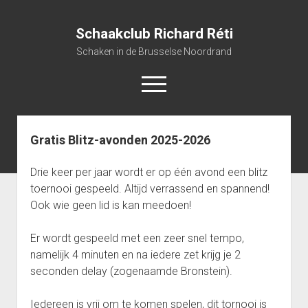
Schaakclub Richard Réti
Schaken in de Brusselse Noordrand
open
menu
Gratis Blitz-avonden 2025-2026
Home
open
Activiteiten
Drie keer per jaar wordt er op één avond een blitz
dropdown
open
Clubkampioenschap 2025-2026
Wie was Reti?
menu
toernooi gespeeld. Altijd verrassend en spannend!
dropdown
Ook wie geen lid is kan meedoen!
Uitslagen, ranking en rondes Clubkampioenschap 2025-2026
Beker 2025-2026
Bestuur
menu
open
Reglement clubkampioenschap 2025-2026
Gratis Blitz-avonden 2025-2026
Gegevens leden
Er wordt gespeeld met een zeer snel tempo,
dropdown
open
Gratis Rapid tornooi 2025-2026
Inhaalavonden 2025-2026
12/09/2025
Archieven
menu
namelijk 4 minuten en na iedere zet krijg je 2
dropdown
seconden delay (zogenaamde Bronstein).
open
Competities 2024-2025
Interclub 2025-2026
12/12/2025
menu
dropdown
open
open
FIDE Blitz tornooi 2025-2026: 3rd The Meaning of Chess
Clubkampioenschap 2024-2025
Competities 2023-2024
08/05/2026
menu
Iedereen is vrij om te komen spelen, dit tornooi is
dropdown
dropdown