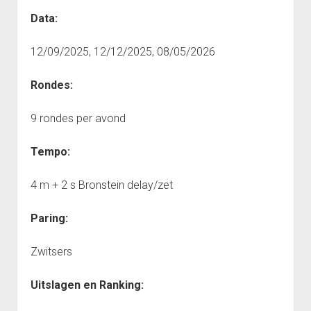
(Afdeling 5J)
Punten Reeks 1
Data:
Interclub 2023-2024: Uitslagen ploeg Gambiet Opwijk 6
Reeks 1 2012-2013
(Afdeling 5O)
12/09/2025, 12/12/2025, 08/05/2026
Punten Reeks 1
Reeks 2 2011-2012
Rondes:
Punten Reeks 2
9 rondes per avond
Reeks 2
Punten Reeks 2
Tempo:
Reeks 3 2011-2012
4 m + 2 s Bronstein delay/zet
Punten Reeks 3
Bekerkampioenschap 2012 2013
Paring:
Reeks 3A
Zwitsers
Punten Reeks 3A
Reeks 3B
Uitslagen en Ranking:
Punten Reeks 3B