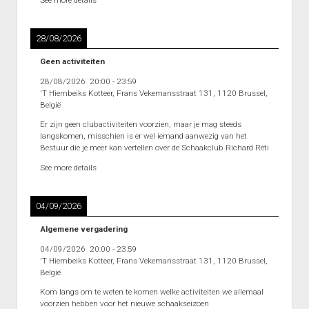
See more details
28/08/2026
Geen activiteiten
28/08/2026
20:00
-
23:59
'T Hiembeiks Kotteer, Frans Vekemansstraat 131, 1120 Brussel,
België
Er zijn geen clubactiviteiten voorzien, maar je mag steeds
langskomen, misschien is er wel iemand aanwezig van het
Bestuur die je meer kan vertellen over de Schaakclub Richard Réti
See more details
04/09/2026
Algemene vergadering
04/09/2026
20:00
-
23:59
'T Hiembeiks Kotteer, Frans Vekemansstraat 131, 1120 Brussel,
België
Kom langs om te weten te komen welke activiteiten we allemaal
voorzien hebben voor het nieuwe schaakseizoen