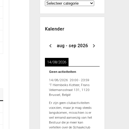
Categorieën
Kalender
aug - sep 2026
14/08/2026
Geen activiteiten
14/08/2026
20:00
-
23:59
'T Hiembeiks Kotteer, Frans
Vekemansstraat 131, 1120
Brussel, België
Er zijn geen clubactiviteiten
voorzien, maar je mag steeds
langskomen, misschien is er
wel iemand aanwezig van het
Bestuur die je meer kan
vertellen over de Schaakclub