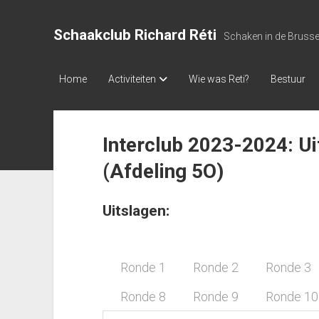
Schaakclub Richard Réti
Schaken in de Bruss
Home
Activiteiten
Wie was Reti?
Bestuur
Interclub 2023-2024: U
(Afdeling 5O)
Uitslagen:
Ronde 1
Ronde 2
Ronde 3
Ronde 8
Ronde 9
Ronde 10