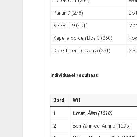
Excelsior 1 (204)
Wol
Pantin 9 (278)
Boit
KGSRL 19 (401)
Mec
Kapelle-op-den Bos 3 (260)
Rok
Dolle Toren Leuven 5 (231)
2 F
Individueel resultaat:
Bord
Wit
1
Liman, Âlim (1610)
2
Ben Yahmed, Amine (1295)