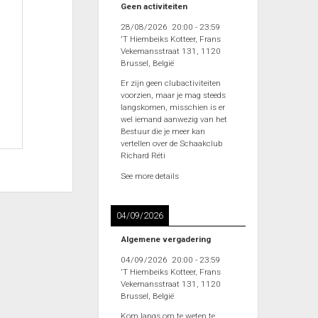
Geen activiteiten
28/08/2026
20:00
-
23:59
'T Hiembeiks Kotteer, Frans
Vekemansstraat 131, 1120
Brussel, België
Er zijn geen clubactiviteiten
voorzien, maar je mag steeds
langskomen, misschien is er
wel iemand aanwezig van het
Bestuur die je meer kan
vertellen over de Schaakclub
Richard Réti
See more details
04/09/2026
Algemene vergadering
04/09/2026
20:00
-
23:59
'T Hiembeiks Kotteer, Frans
Vekemansstraat 131, 1120
Brussel, België
Kom langs om te weten te