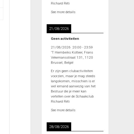
Richard Réti
See more details
21/08/2026
Geen activiteiten
21/08/2026
20:00
-
23:59
'T Hiembeiks Kotteer, Frans
Vekemansstraat 131, 1120
Brussel, België
Er zijn geen clubactiviteiten
voorzien, maar je mag steeds
langskomen, misschien is er
wel iemand aanwezig van het
Bestuur die je meer kan
vertellen over de Schaakclub
Richard Réti
See more details
28/08/2026