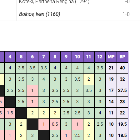
Koteki, Parthena Rengina (1294)
1-0
Bolhov, Ivan (1160)
1-0