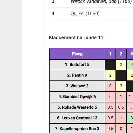
3
Willocx Vandeven, Bob (1165)
4
Qu, Fei (1080)
Klassement na ronde 11: