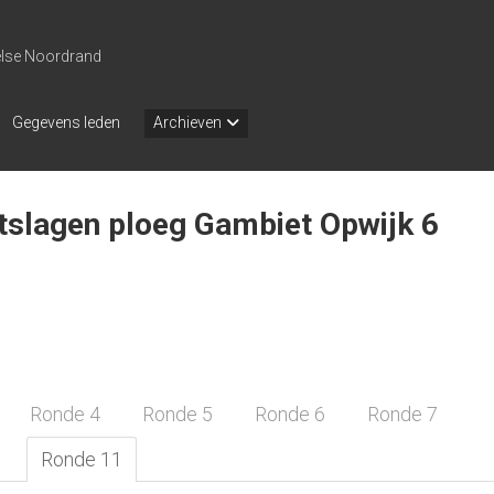
else Noordrand
Gegevens leden
Archieven
itslagen ploeg Gambiet Opwijk 6
Ronde 4
Ronde 5
Ronde 6
Ronde 7
Ronde 11