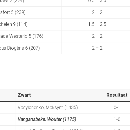
uwé 2 (229)
0.5 – 3.5
sfort 5 (239)
2 – 2
helen 9 (114)
1.5 – 2.5
ade Westerlo 5 (176)
2 – 2
ous Diogène 6 (207)
2 – 2
Zwart
Resultaat
Vasylchenko, Maksym (1435)
0-1
Vangansbeke, Wouter (1175)
1-0