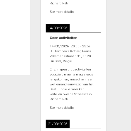
Richard Réti
See more details
14/08/2026
Geen activiteiten
14/08/2026
20:00
-
23:59
'T Hiembeiks Kotteer, Frans
Vekemansstraat 131, 1120
Brussel, België
Er zijn geen clubactiviteiten
voorzien, maar je mag steeds
langskomen, misschien is er
wel iemand aanwezig van het
Bestuur die je meer kan
vertellen over de Schaakclub
Richard Réti
See more details
21/08/2026