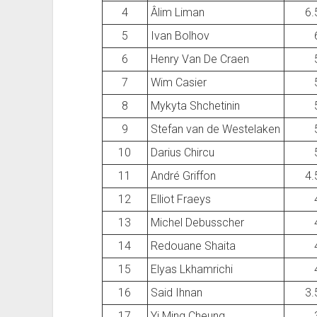
4
Âlim Liman
6.
5
Ivan Bolhov
6
Henry Van De Craen
7
Wim Casier
8
Mykyta Shchetinin
9
Stefan van de Westelaken
10
Darius Chircu
11
André Griffon
4.
12
Elliot Fraeys
13
Michel Debusscher
14
Redouane Shaita
15
Elyas Lkhamrichi
16
Said Ihnan
3.
17
Yi Ming Cheung