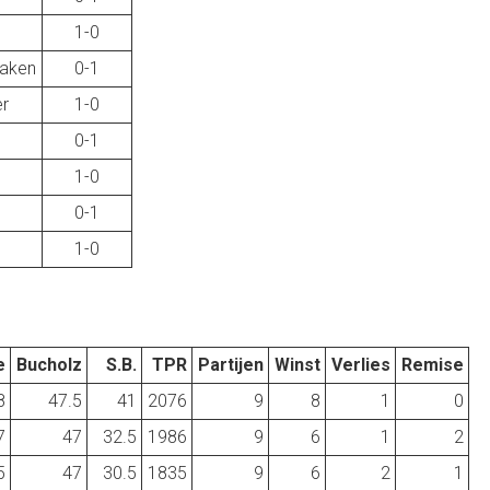
1-0
laken
0-1
er
1-0
0-1
1-0
0-1
1-0
e
Bucholz
S.B.
TPR
Partijen
Winst
Verlies
Remise
8
47.5
41
2076
9
8
1
0
7
47
32.5
1986
9
6
1
2
5
47
30.5
1835
9
6
2
1