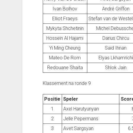
Ivan Bolhov
André Griffon
Elliot Fraeys
Stefan van de Weste
Mykyta Shchetinin
Michel Debussch
Hossein Al Hajami
Darius Chircu
Yi Ming Cheung
Said Ihnan
Mateo De Rom
Elyas Lkhamrichi
Redouane Shaita
Shlok Jain
Klassement na ronde 9
Positie
Speler
Scor
1
Axel Harutyunyan
2
Jelle Pepermans
3
Avet Sargsyan
6.