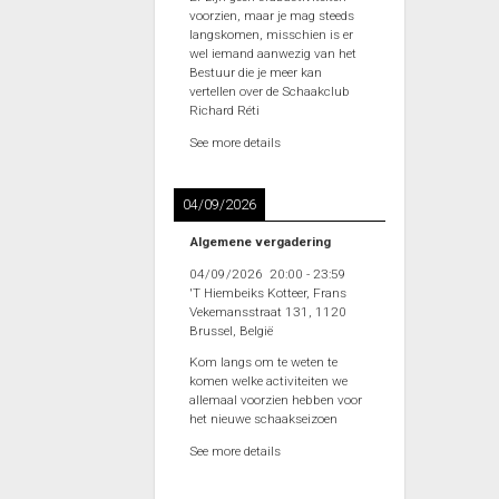
voorzien, maar je mag steeds
langskomen, misschien is er
wel iemand aanwezig van het
Bestuur die je meer kan
vertellen over de Schaakclub
Richard Réti
See more details
04/09/2026
Algemene vergadering
04/09/2026
20:00
-
23:59
'T Hiembeiks Kotteer, Frans
Vekemansstraat 131, 1120
Brussel, België
Kom langs om te weten te
komen welke activiteiten we
allemaal voorzien hebben voor
het nieuwe schaakseizoen
See more details