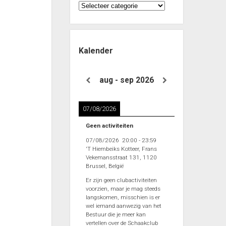
Categorieën
Kalender
aug - sep 2026
07/08/2026
Geen activiteiten
07/08/2026
20:00
-
23:59
'T Hiembeiks Kotteer, Frans
Vekemansstraat 131, 1120
Brussel, België
Er zijn geen clubactiviteiten
voorzien, maar je mag steeds
langskomen, misschien is er
wel iemand aanwezig van het
Bestuur die je meer kan
vertellen over de Schaakclub