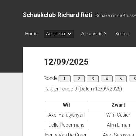
Schaakclub Richard Réti
Schaken in de Bruss
Home
Activiteiten
Wie was Reti?
Bestuur
12/09/2025
Ronde
1
2
3
4
5
6
Partijen ronde 9 (Datum 12/09/2025)
Wit
Zwart
Axel Harutyunyan
Wim Casier
Jelle Pepermans
Âlim Liman
Henry Van De Craen
Avet Sargsyan