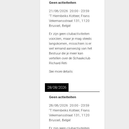
Geen activiteiten
21/08/2026
20:00
-
23:59
'T Hiembeiks Kotteer, Frans
Vekemansstraat 131, 1120
Brussel, België
Er zijn geen clubactiviteiten
voorzien, maar je mag steeds
langskomen, misschien is er
wel iemand aanwezig van het
Bestuur die je meer kan
vertellen over de Schaakclub
Richard Réti
See more details
28/08/2026
Geen activiteiten
28/08/2026
20:00
-
23:59
'T Hiembeiks Kotteer, Frans
Vekemansstraat 131, 1120
Brussel, België
Er zijn geen clubactiviteiten