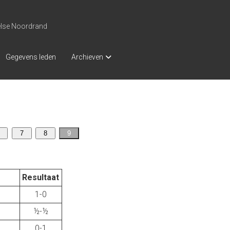
else Noordrand
Gegevens leden
Archieven
7
8
9
Resultaat
1-0
½-½
0-1