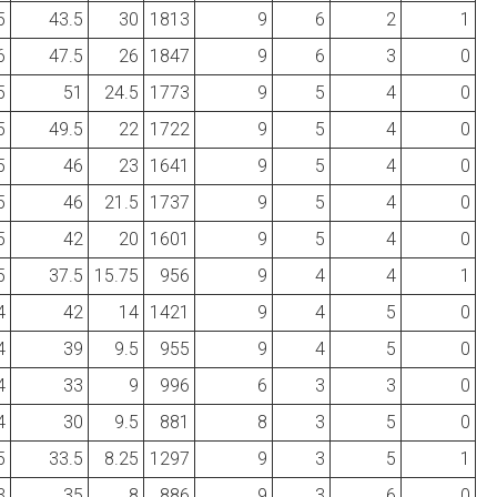
5
43.5
30
1813
9
6
2
1
6
47.5
26
1847
9
6
3
0
5
51
24.5
1773
9
5
4
0
5
49.5
22
1722
9
5
4
0
5
46
23
1641
9
5
4
0
5
46
21.5
1737
9
5
4
0
5
42
20
1601
9
5
4
0
5
37.5
15.75
956
9
4
4
1
4
42
14
1421
9
4
5
0
4
39
9.5
955
9
4
5
0
4
33
9
996
6
3
3
0
4
30
9.5
881
8
3
5
0
5
33.5
8.25
1297
9
3
5
1
3
35
8
886
9
3
6
0