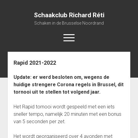
Schaakclub Richard Réti
Schaken in de Brusselse Noordrand
open
menu
Rapid 2021-2022
Home
open
Activiteiten
Update: er werd besloten om, wegens de
dropdown
open
Clubkampioenschap 2025-2026
Wie was Reti?
menu
huidige strengere Corona regels in Brussel, dit
dropdown
tornooi uit te stellen tot volgend jaar.
Uitslagen, ranking en rondes Clubkampioenschap 2025-2026
Beker 2025-2026
Bestuur
menu
open
Reglement clubkampioenschap 2025-2026
Gratis Blitz-avonden 2025-2026
Gegevens leden
Het Rapid tornooi wordt gespeeld met een iets
dropdown
open
Gratis Rapid tornooi 2025-2026
Inhaalavonden 2025-2026
12/09/2025
Archieven
menu
sneller tempo, namelijk 20 minuten met een bonus
dropdown
van 5 seconden per zet.
open
Competities 2024-2025
Interclub 2025-2026
12/12/2025
menu
dropdown
open
open
FIDE Blitz tornooi 2025-2026: 3rd The Meaning of Chess
Clubkampioenschap 2024-2025
Competities 2023-2024
08/05/2026
menu
Het wordt georganiseerd over 4 avonden met
dropdown
dropdown