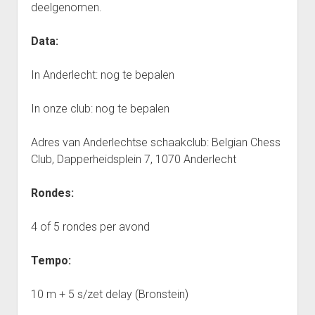
deelgenomen.
Interclub afdeling 4D 2011 – 2012
Punten Afdeling 4D
Data:
Interclub Afdeling 5D 2011 – 2012
In Anderlecht: nog te bepalen
Punten Afdeling 5D
Interclub Afdeling 5J 2013 – 2014
In onze club: nog te bepalen
Punten Afdeling 5J 2013 – 2014
Adres van Anderlechtse schaakclub: Belgian Chess
Interclub afdeling 5K 2013 – 2014
Club, Dapperheidsplein 7, 1070 Anderlecht
Punten Afdeling 5K 2013-2014
Reeks 2 A 2013 – 2014
Rondes:
Punten Reeks 2A
4 of 5 rondes per avond
Reeks 2B 2013 – 2014
Punten Reeks 2B
Tempo:
Heenronde Reeks 2A
10 m + 5 s/zet delay (Bronstein)
Punten Reeks 2A