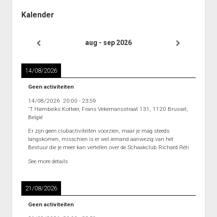
Kalender
aug - sep 2026
14/08/2026
Geen activiteiten
14/08/2026
20:00
-
23:59
'T Hiembeiks Kotteer, Frans Vekemansstraat 131, 1120 Brussel,
België
Er zijn geen clubactiviteiten voorzien, maar je mag steeds
langskomen, misschien is er wel iemand aanwezig van het
Bestuur die je meer kan vertellen over de Schaakclub Richard Réti
See more details
21/08/2026
Geen activiteiten