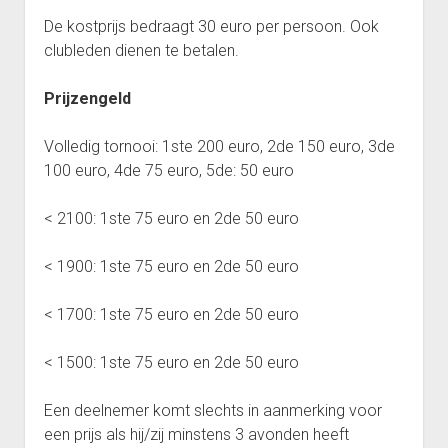
(Afdeling 5J)
Punten Reeks 1
De kostprijs bedraagt 30 euro per persoon. Ook
Interclub 2023-2024: Uitslagen ploeg Gambiet Opwijk 6
Reeks 1 2012-2013
clubleden dienen te betalen.
(Afdeling 5O)
Punten Reeks 1
Prijzengeld
Reeks 2 2011-2012
Punten Reeks 2
Volledig tornooi: 1ste 200 euro, 2de 150 euro, 3de
100 euro, 4de 75 euro, 5de: 50 euro
Reeks 2
Punten Reeks 2
< 2100: 1ste 75 euro en 2de 50 euro
Reeks 3 2011-2012
< 1900: 1ste 75 euro en 2de 50 euro
Punten Reeks 3
Bekerkampioenschap 2012 2013
< 1700: 1ste 75 euro en 2de 50 euro
Reeks 3A
< 1500: 1ste 75 euro en 2de 50 euro
Punten Reeks 3A
Reeks 3B
Een deelnemer komt slechts in aanmerking voor
Punten Reeks 3B
een prijs als hij/zij minstens 3 avonden heeft