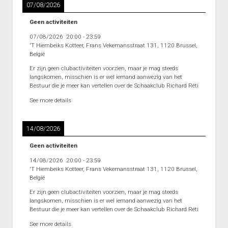
07/08/2026
Interclub afdeling 4D 2011 – 2012
Geen activiteiten
Punten Afdeling 4D
07/08/2026
20:00
-
23:59
Interclub Afdeling 5D 2011 – 2012
'T Hiembeiks Kotteer, Frans Vekemansstraat 131, 1120 Brussel,
België
Punten Afdeling 5D
Er zijn geen clubactiviteiten voorzien, maar je mag steeds
Interclub Afdeling 5J 2013 – 2014
langskomen, misschien is er wel iemand aanwezig van het
Bestuur die je meer kan vertellen over de Schaakclub Richard Réti
Punten Afdeling 5J 2013 – 2014
See more details
Interclub afdeling 5K 2013 – 2014
Punten Afdeling 5K 2013-2014
14/08/2026
Reeks 2 A 2013 – 2014
Geen activiteiten
Punten Reeks 2A
14/08/2026
20:00
-
23:59
Reeks 2B 2013 – 2014
'T Hiembeiks Kotteer, Frans Vekemansstraat 131, 1120 Brussel,
België
Punten Reeks 2B
Er zijn geen clubactiviteiten voorzien, maar je mag steeds
langskomen, misschien is er wel iemand aanwezig van het
Heenronde Reeks 2A
Bestuur die je meer kan vertellen over de Schaakclub Richard Réti
Punten Reeks 2A
See more details