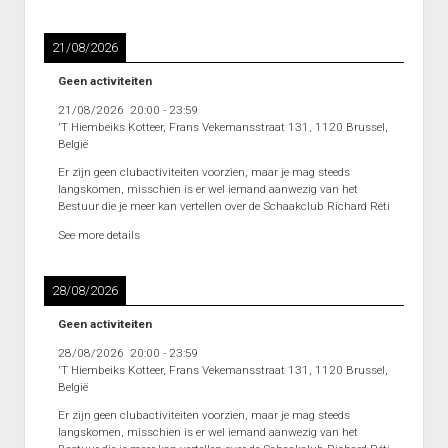
Heenronde Reeks 2B
Punten Reeks 2B
21/08/2026
Geen activiteiten
21/08/2026
20:00
-
23:59
'T Hiembeiks Kotteer, Frans Vekemansstraat 131, 1120 Brussel,
België
Er zijn geen clubactiviteiten voorzien, maar je mag steeds
langskomen, misschien is er wel iemand aanwezig van het
Bestuur die je meer kan vertellen over de Schaakclub Richard Réti
See more details
28/08/2026
Geen activiteiten
28/08/2026
20:00
-
23:59
'T Hiembeiks Kotteer, Frans Vekemansstraat 131, 1120 Brussel,
België
Er zijn geen clubactiviteiten voorzien, maar je mag steeds
langskomen, misschien is er wel iemand aanwezig van het