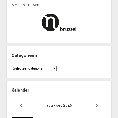
(Afdeling 5J)
Punten Reeks 1
Met de steun van
Interclub 2023-2024: Uitslagen ploeg Gambiet Opwijk 6
Reeks 1 2012-2013
(Afdeling 5O)
Punten Reeks 1
Reeks 2 2011-2012
Punten Reeks 2
Reeks 2
Punten Reeks 2
Categorieën
Reeks 3 2011-2012
Categorieën
Punten Reeks 3
Bekerkampioenschap 2012 2013
Reeks 3A
Kalender
Punten Reeks 3A
Reeks 3B
aug - sep 2026
Punten Reeks 3B