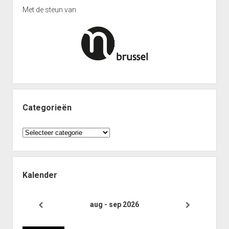
(Afdeling 5J)
Punten Reeks 1
Met de steun van
Interclub 2023-2024: Uitslagen ploeg Gambiet Opwijk 6
Reeks 1 2012-2013
(Afdeling 5O)
Punten Reeks 1
Reeks 2 2011-2012
Punten Reeks 2
Reeks 2
Punten Reeks 2
Categorieën
Reeks 3 2011-2012
Categorieën
Punten Reeks 3
Bekerkampioenschap 2012 2013
Reeks 3A
Kalender
Punten Reeks 3A
Reeks 3B
aug - sep 2026
Punten Reeks 3B