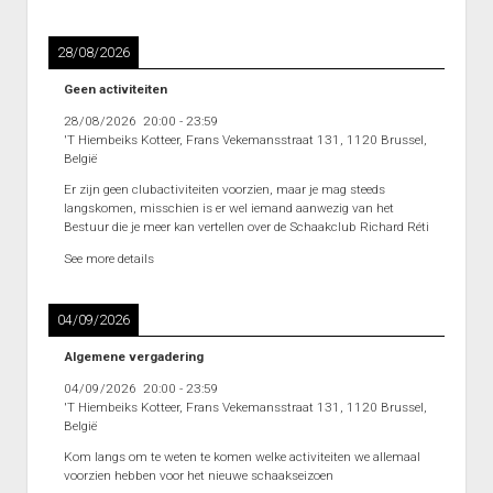
Heenronde Reeks 2B
Punten Reeks 2B
28/08/2026
Geen activiteiten
28/08/2026
20:00
-
23:59
'T Hiembeiks Kotteer, Frans Vekemansstraat 131, 1120 Brussel,
België
Er zijn geen clubactiviteiten voorzien, maar je mag steeds
langskomen, misschien is er wel iemand aanwezig van het
Bestuur die je meer kan vertellen over de Schaakclub Richard Réti
See more details
04/09/2026
Algemene vergadering
04/09/2026
20:00
-
23:59
'T Hiembeiks Kotteer, Frans Vekemansstraat 131, 1120 Brussel,
België
Kom langs om te weten te komen welke activiteiten we allemaal
voorzien hebben voor het nieuwe schaakseizoen