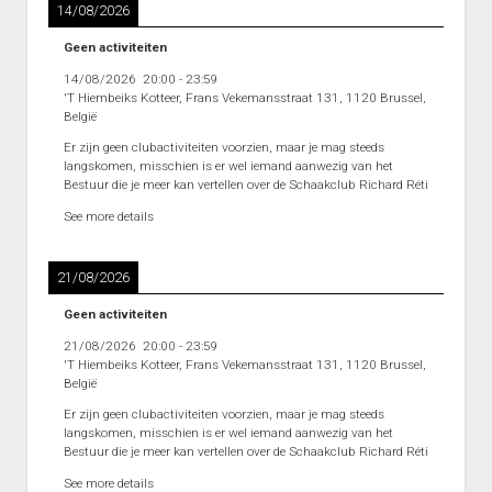
14/08/2026
Interclub afdeling 4D 2011 – 2012
Geen activiteiten
Punten Afdeling 4D
14/08/2026
20:00
-
23:59
Interclub Afdeling 5D 2011 – 2012
'T Hiembeiks Kotteer, Frans Vekemansstraat 131, 1120 Brussel,
België
Punten Afdeling 5D
Er zijn geen clubactiviteiten voorzien, maar je mag steeds
Interclub Afdeling 5J 2013 – 2014
langskomen, misschien is er wel iemand aanwezig van het
Bestuur die je meer kan vertellen over de Schaakclub Richard Réti
Punten Afdeling 5J 2013 – 2014
See more details
Interclub afdeling 5K 2013 – 2014
Punten Afdeling 5K 2013-2014
21/08/2026
Reeks 2 A 2013 – 2014
Geen activiteiten
Punten Reeks 2A
21/08/2026
20:00
-
23:59
Reeks 2B 2013 – 2014
'T Hiembeiks Kotteer, Frans Vekemansstraat 131, 1120 Brussel,
België
Punten Reeks 2B
Er zijn geen clubactiviteiten voorzien, maar je mag steeds
langskomen, misschien is er wel iemand aanwezig van het
Heenronde Reeks 2A
Bestuur die je meer kan vertellen over de Schaakclub Richard Réti
Punten Reeks 2A
See more details