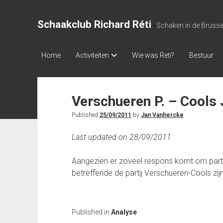
Schaakclub Richard Réti
Schaken in de Bruss
Home
Activiteiten
Wie was Reti?
Bestuur
Verschueren P. – Cools
Published
25/09/2011
by
Jan Vanhercke
Last updated on 28/09/2011
Aangezien er zoveel respons komt om parti
betreffende de partij Verschueren-Cools zi
Published in
Analyse