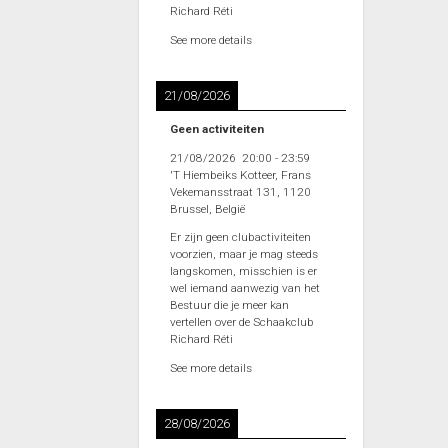
Richard Réti
See more details
21/08/2026
Geen activiteiten
21/08/2026
20:00
-
23:59
'T Hiembeiks Kotteer, Frans
Vekemansstraat 131, 1120
Brussel, België
Er zijn geen clubactiviteiten
voorzien, maar je mag steeds
langskomen, misschien is er
wel iemand aanwezig van het
Bestuur die je meer kan
vertellen over de Schaakclub
Richard Réti
See more details
28/08/2026