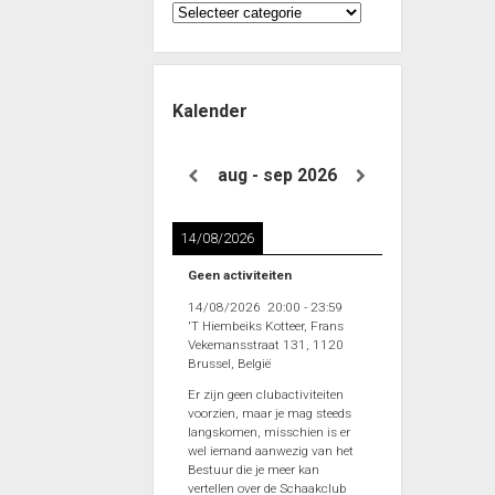
Categorieën
Kalender
aug - sep 2026
14/08/2026
Geen activiteiten
14/08/2026
20:00
-
23:59
'T Hiembeiks Kotteer, Frans
Vekemansstraat 131, 1120
Brussel, België
Er zijn geen clubactiviteiten
voorzien, maar je mag steeds
langskomen, misschien is er
wel iemand aanwezig van het
Bestuur die je meer kan
vertellen over de Schaakclub