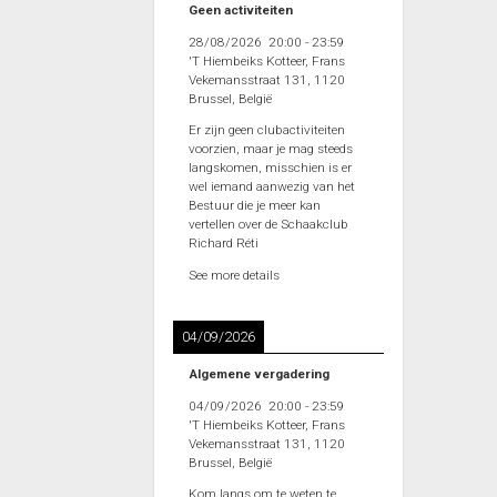
Geen activiteiten
28/08/2026
20:00
-
23:59
'T Hiembeiks Kotteer, Frans
Vekemansstraat 131, 1120
Brussel, België
Er zijn geen clubactiviteiten
voorzien, maar je mag steeds
langskomen, misschien is er
wel iemand aanwezig van het
Bestuur die je meer kan
vertellen over de Schaakclub
Richard Réti
See more details
04/09/2026
Algemene vergadering
04/09/2026
20:00
-
23:59
'T Hiembeiks Kotteer, Frans
Vekemansstraat 131, 1120
Brussel, België
Kom langs om te weten te