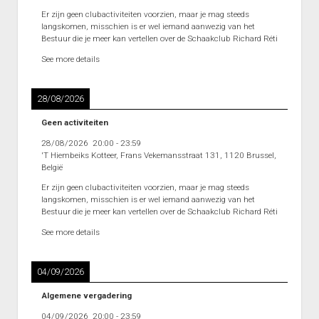
Heenronde Reeks 2B
Er zijn geen clubactiviteiten voorzien, maar je mag steeds
langskomen, misschien is er wel iemand aanwezig van het
Punten Reeks 2B
Bestuur die je meer kan vertellen over de Schaakclub Richard Réti
See more details
28/08/2026
Geen activiteiten
28/08/2026
20:00
-
23:59
'T Hiembeiks Kotteer, Frans Vekemansstraat 131, 1120 Brussel,
België
Er zijn geen clubactiviteiten voorzien, maar je mag steeds
langskomen, misschien is er wel iemand aanwezig van het
Bestuur die je meer kan vertellen over de Schaakclub Richard Réti
See more details
04/09/2026
Algemene vergadering
04/09/2026
20:00
-
23:59