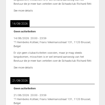
Interclub afdeling 4D 2011 – 2012
Bestuur die je meer kan vertellen over de Schaakclub Richard Réti
Punten Afdeling 4D
See more details
Interclub Afdeling 5D 2011 – 2012
14/08/2026
Punten Afdeling 5D
Geen activiteiten
Interclub Afdeling 5J 2013 – 2014
14/08/2026
20:00
-
23:59
Punten Afdeling 5J 2013 – 2014
'T Hiembeiks Kotteer, Frans Vekemansstraat 131, 1120 Brussel,
België
Interclub afdeling 5K 2013 – 2014
Er zijn geen clubactiviteiten voorzien, maar je mag steeds
Punten Afdeling 5K 2013-2014
langskomen, misschien is er wel iemand aanwezig van het
Bestuur die je meer kan vertellen over de Schaakclub Richard Réti
Reeks 2 A 2013 – 2014
See more details
Punten Reeks 2A
Reeks 2B 2013 – 2014
21/08/2026
Punten Reeks 2B
Geen activiteiten
Heenronde Reeks 2A
21/08/2026
20:00
-
23:59
'T Hiembeiks Kotteer, Frans Vekemansstraat 131, 1120 Brussel,
Punten Reeks 2A
België