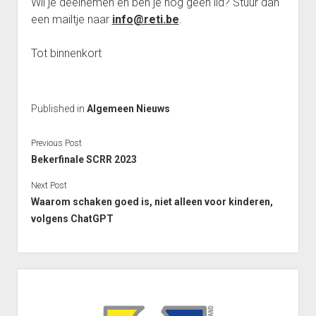
Wil je deelnemen en ben je nog geen lid? Stuur dan
Interclub afdeling 4D 2011 – 2012
een mailtje naar
info@reti.be
.
Punten Afdeling 4D
Tot binnenkort
Interclub Afdeling 5D 2011 – 2012
Punten Afdeling 5D
Interclub Afdeling 5J 2013 – 2014
Published in
Algemeen Nieuws
Punten Afdeling 5J 2013 – 2014
Previous Post
Interclub afdeling 5K 2013 – 2014
Bekerfinale SCRR 2023
Punten Afdeling 5K 2013-2014
Next Post
Reeks 2 A 2013 – 2014
Waarom schaken goed is, niet alleen voor kinderen,
Punten Reeks 2A
volgens ChatGPT
Reeks 2B 2013 – 2014
Punten Reeks 2B
Sidebar
Heenronde Reeks 2A
Punten Reeks 2A