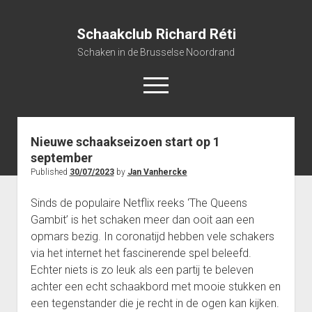
Schaakclub Richard Réti
Schaken in de Brusselse Noordrand
open
menu
Nieuwe schaakseizoen start op 1
Home
september
open
Activiteiten
Published
30/07/2023
by
Jan Vanhercke
dropdown
open
Clubkampioenschap 2025-2026
Wie was Reti?
menu
dropdown
Sinds de populaire Netflix reeks ‘The Queens
Uitslagen, ranking en rondes Clubkampioenschap 2025-2026
Beker 2025-2026
Bestuur
menu
Gambit’ is het schaken meer dan ooit aan een
open
Reglement clubkampioenschap 2025-2026
Gratis Blitz-avonden 2025-2026
Gegevens leden
opmars bezig. In coronatijd hebben vele schakers
dropdown
via het internet het fascinerende spel beleefd.
open
Gratis Rapid tornooi 2025-2026
Inhaalavonden 2025-2026
12/09/2025
Archieven
menu
dropdown
Echter niets is zo leuk als een partij te beleven
open
Competities 2024-2025
Interclub 2025-2026
12/12/2025
menu
achter een echt schaakbord met mooie stukken en
dropdown
open
open
FIDE Blitz tornooi 2025-2026: 3rd The Meaning of Chess
Clubkampioenschap 2024-2025
Competities 2023-2024
08/05/2026
menu
een tegenstander die je recht in de ogen kan kijken.
dropdown
dropdown