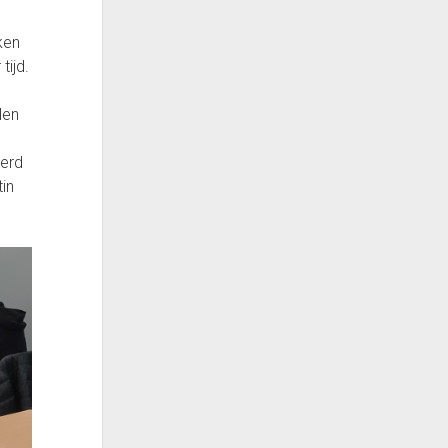
ken
tijd.
len
werd
in