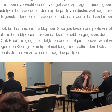
, met een overwicht op één vleugel voor zijn tegenstander, geen
idelijk in het voordeel. Idem bij de partij van Justin, wel nog stuk
n tegenstander een licht voordeel had, maar Justin had veel meer 
 leek kort daarna niet te kloppen: Georges kwam ons plots vertel
gaf toe hem blijkbaar stukken cadeau te hebben gegeven, die
 Ook Pacôme ging uiteindelijk ten onder, het pionnenoverwicht 
en een Koningin kon hij het niet lang meer volhouden. Ook Just
venals Johan. En zo waren er nog drie partijen.