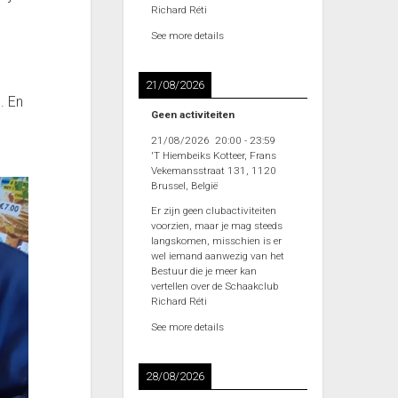
Richard Réti
See more details
21/08/2026
. En
Geen activiteiten
21/08/2026
20:00
-
23:59
'T Hiembeiks Kotteer, Frans
Vekemansstraat 131, 1120
Brussel, België
Er zijn geen clubactiviteiten
voorzien, maar je mag steeds
langskomen, misschien is er
wel iemand aanwezig van het
Bestuur die je meer kan
vertellen over de Schaakclub
Richard Réti
See more details
28/08/2026