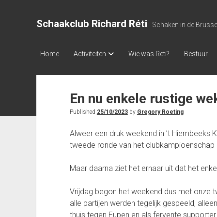
Schaakclub Richard Réti
Schaken in de Bruss
Home
Activiteiten
Wie was Reti?
Bestuur
En nu enkele rustige we
Published
25/10/2023
by
Gregory Roeting
Alweer een druk weekend in ’t Hiembeeks K
tweede ronde van het clubkampioenschap e
Maar daarna ziet het ernaar uit dat het enkel
Vrijdag begon het weekend dus met onze 
alle partijen werden tegelijk gespeeld, alle
thuis tegen Eupen en als fervente supporter k