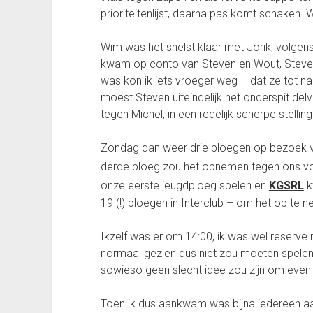
prioriteitenlijst, daarna pas komt schaken.
Wim was het snelst klaar met Jorik, volgens 
kwam op conto van Steven en Wout, Steven v
was kon ik iets vroeger weg – dat ze tot 
moest Steven uiteindelijk het onderspit del
tegen Michel, in een redelijk scherpe stellin
Zondag dan weer drie ploegen op bezoek voo
derde ploeg zou het opnemen tegen ons v
onze eerste jeugdploeg spelen en
KGSRL
k
19 (!) ploegen in Interclub – om het op te
Ikzelf was er om 14:00, ik was wel reserve
normaal gezien dus niet zou moeten spelen.
sowieso geen slecht idee zou zijn om even 
Toen ik dus aankwam was bijna iedereen aa