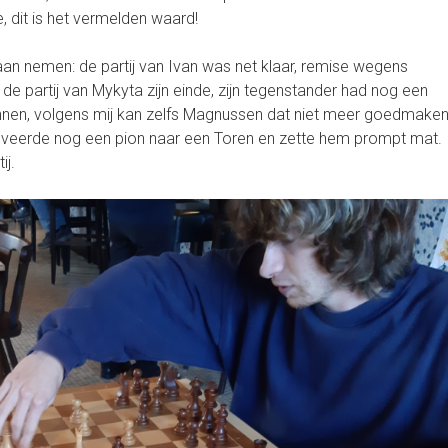
, dit is het vermelden waard!
aan nemen: de partij van Ivan was net klaar, remise wegens
e partij van Mykyta zijn einde, zijn tegenstander had nog een
nnen, volgens mij kan zelfs Magnussen dat niet meer goedmaken
oveerde nog een pion naar een Toren en zette hem prompt mat.
ij.