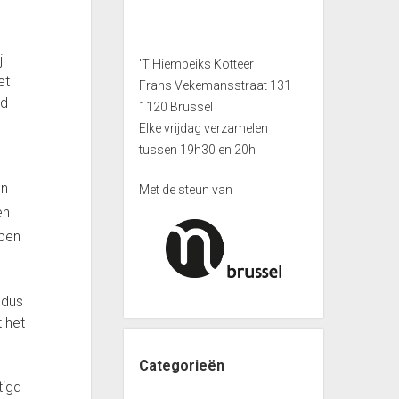
j
'T Hiembeiks Kotteer
et
Frans Vekemansstraat 131
nd
1120 Brussel
Elke vrijdag verzamelen
tussen 19h30 en 20h
un
Met de steun van
en
bben
 dus
 het
Categorieën
tigd