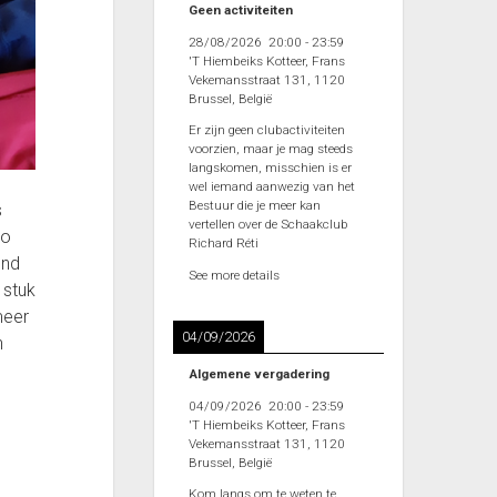
Geen activiteiten
28/08/2026
20:00
-
23:59
'T Hiembeiks Kotteer, Frans
Vekemansstraat 131, 1120
Brussel, België
Er zijn geen clubactiviteiten
voorzien, maar je mag steeds
langskomen, misschien is er
wel iemand aanwezig van het
Bestuur die je meer kan
s
vertellen over de Schaakclub
zo
Richard Réti
ond
See more details
 stuk
meer
04/09/2026
h
Algemene vergadering
04/09/2026
20:00
-
23:59
'T Hiembeiks Kotteer, Frans
Vekemansstraat 131, 1120
Brussel, België
Kom langs om te weten te