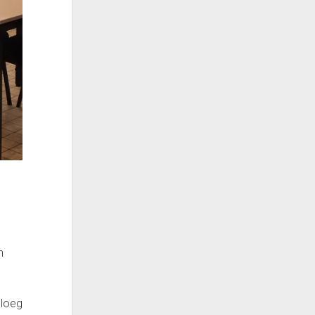
n
ploeg