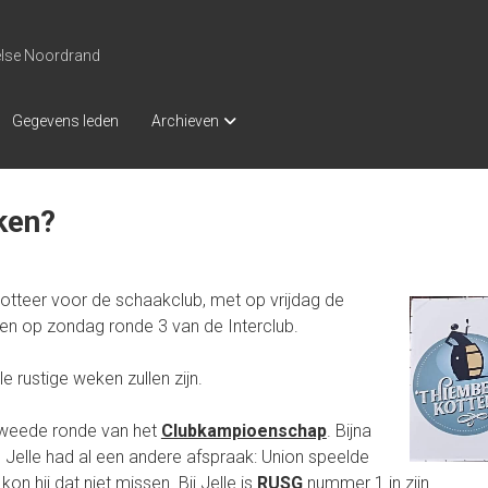
else Noordrand
Gegevens leden
Archieven
ken?
otteer voor de schaakclub, met op vrijdag de
n op zondag ronde 3 van de Interclub.
e rustige weken zullen zijn.
tweede ronde van het
Clubkampioenschap
. Bijna
en Jelle had al een andere afspraak: Union speelde
on hij dat niet missen. Bij Jelle is
RUSG
nummer 1 in zijn