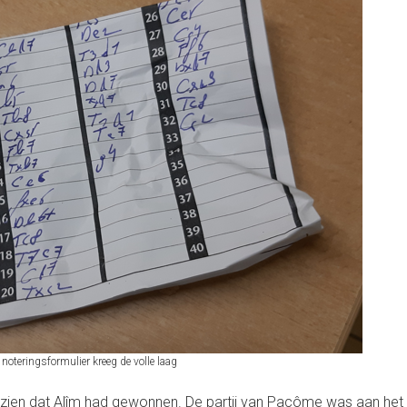
 noteringsformulier kreeg de volle laag
te zien dat Alîm had gewonnen. De partij van Pacôme was aan het