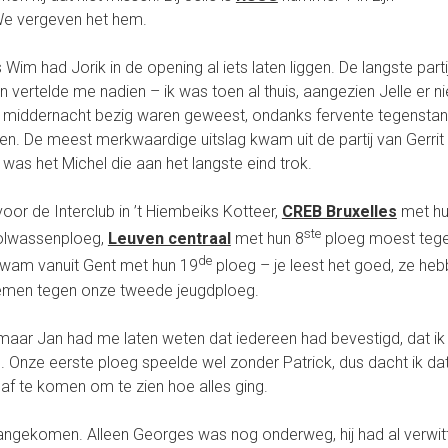
 We vergeven het hem.
Wim had Jorik in de opening al iets laten liggen. De langste parti
ertelde me nadien – ik was toen al thuis, aangezien Jelle er ni
na middernacht bezig waren geweest, ondanks fervente tegensta
ven. De meest merkwaardige uitslag kwam uit de partij van Gerrit
g was het Michel die aan het langste eind trok.
r de Interclub in ’t Hiembeiks Kotteer,
CREB Bruxelles
met h
ste
olwassenploeg,
Leuven centraal
met hun 8
ploeg moest teg
de
wam vanuit Gent met hun 19
ploeg – je leest het goed, ze he
 nemen tegen onze tweede jeugdploeg.
 maar Jan had me laten weten dat iedereen had bevestigd, dat ik
 Onze eerste ploeg speelde wel zonder Patrick, dus dacht ik dat
af te komen om te zien hoe alles ging.
ngekomen. Alleen Georges was nog onderweg, hij had al verwit