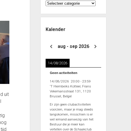
Categorieën
Kalender
aug - sep 2026
14/08/2026
Geen activiteiten
14/08/2026
20:00
-
23:59
'T Hiembeiks Kotteer, Frans
Vekemansstraat 131, 1120
d uit
Brussel, België
l
Er zijn geen clubactiviteiten
voorzien, maar je mag steeds
langskomen, misschien is er
zig
wel iemand aanwezig van het
nog
Bestuur die je meer kan
tijd
vertellen over de Schaakclub