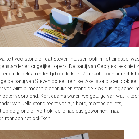
kwaliteit voorstond en dat Steven intussen ook in het eindspel wa
egenstander en ongelijke Lopers. De partij van Georges leek niet 
r en duidelijk minder tijd op de klok. Zijn zucht toen hij rechtst
ge de partij van Steven op een remise. Axel stond toen ook een
r van Alïm al meer tijd gebruikt en stond de klok dus logischer: 
hij er beter voorstond. Kort daarna waren we getuige van wat ik toc
der van Jelle stond recht van zijn bord, mompelde iets,
t op de grond en vertrok. Jelle had dus gewonnen, maar
n raar aan het opkijken.