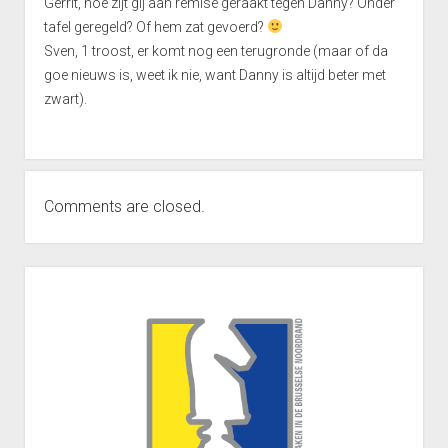
Gerrit, hoe zijt gij aan remise geraakt tegen Danny? Onder
(Afdeling 5J)
Punten Reeks 1
tafel geregeld? Of hem zat gevoerd?
Interclub 2023-2024: Uitslagen ploeg Gambiet Opwijk 6
Reeks 1 2012-2013
Sven, 1 troost, er komt nog een terugronde (maar of da
(Afdeling 5O)
goe nieuws is, weet ik nie, want Danny is altijd beter met
Punten Reeks 1
zwart).
Reeks 2 2011-2012
Punten Reeks 2
Reeks 2
Punten Reeks 2
Comments are closed.
Reeks 3 2011-2012
Punten Reeks 3
Sidebar
Bekerkampioenschap 2012 2013
Reeks 3A
Punten Reeks 3A
Reeks 3B
Punten Reeks 3B