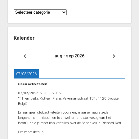
Heenronde Reeks 2B
Categorieën
Punten Reeks 2B
Kalender
aug - sep 2026
07/08/2026
Geen activiteiten
07/08/2026
20:00
-
23:59
'T Hiembeiks Kotteer, Frans Vekemansstraat 131, 1120 Brussel,
België
Er zijn geen clubactiviteiten voorzien, maar je mag steeds
langskomen, misschien is er wel iemand aanwezig van het
Bestuur die je meer kan vertellen over de Schaakclub Richard Réti
See more details