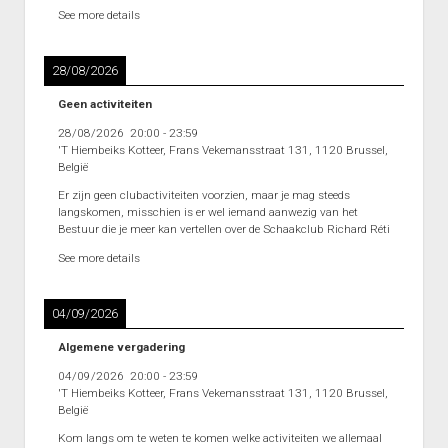
See more details
28/08/2026
Geen activiteiten
28/08/2026
20:00
-
23:59
'T Hiembeiks Kotteer, Frans Vekemansstraat 131, 1120 Brussel,
België
Er zijn geen clubactiviteiten voorzien, maar je mag steeds
langskomen, misschien is er wel iemand aanwezig van het
Bestuur die je meer kan vertellen over de Schaakclub Richard Réti
See more details
04/09/2026
Algemene vergadering
04/09/2026
20:00
-
23:59
'T Hiembeiks Kotteer, Frans Vekemansstraat 131, 1120 Brussel,
België
Kom langs om te weten te komen welke activiteiten we allemaal