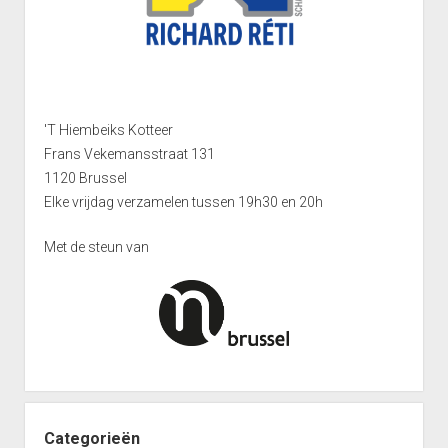
Interclub afdeling 4D 2011 – 2012
Punten Afdeling 4D
Interclub Afdeling 5D 2011 – 2012
Punten Afdeling 5D
'T Hiembeiks Kotteer
Interclub Afdeling 5J 2013 – 2014
Frans Vekemansstraat 131
Punten Afdeling 5J 2013 – 2014
1120 Brussel
Elke vrijdag verzamelen tussen 19h30 en 20h
Interclub afdeling 5K 2013 – 2014
Punten Afdeling 5K 2013-2014
Met de steun van
Reeks 2 A 2013 – 2014
Punten Reeks 2A
Reeks 2B 2013 – 2014
Punten Reeks 2B
Heenronde Reeks 2A
Punten Reeks 2A
Categorieën