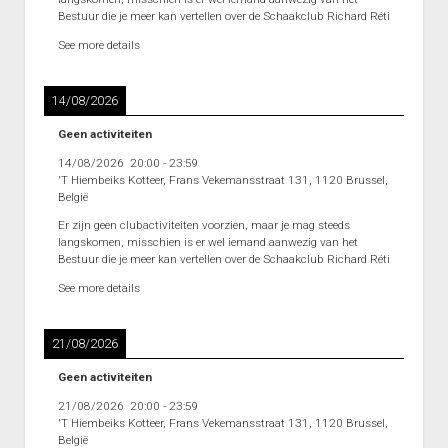
Interclub afdeling 4D 2011 – 2012
Bestuur die je meer kan vertellen over de Schaakclub Richard Réti
Punten Afdeling 4D
See more details
Interclub Afdeling 5D 2011 – 2012
14/08/2026
Punten Afdeling 5D
Geen activiteiten
Interclub Afdeling 5J 2013 – 2014
14/08/2026
20:00
-
23:59
Punten Afdeling 5J 2013 – 2014
'T Hiembeiks Kotteer, Frans Vekemansstraat 131, 1120 Brussel,
België
Interclub afdeling 5K 2013 – 2014
Er zijn geen clubactiviteiten voorzien, maar je mag steeds
Punten Afdeling 5K 2013-2014
langskomen, misschien is er wel iemand aanwezig van het
Bestuur die je meer kan vertellen over de Schaakclub Richard Réti
Reeks 2 A 2013 – 2014
See more details
Punten Reeks 2A
Reeks 2B 2013 – 2014
21/08/2026
Punten Reeks 2B
Geen activiteiten
Heenronde Reeks 2A
21/08/2026
20:00
-
23:59
'T Hiembeiks Kotteer, Frans Vekemansstraat 131, 1120 Brussel,
Punten Reeks 2A
België