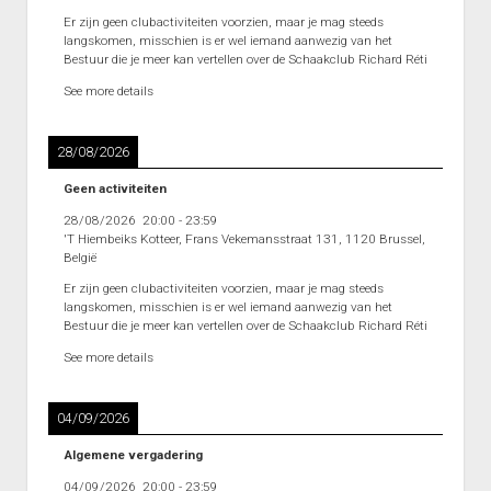
Heenronde Reeks 2B
Er zijn geen clubactiviteiten voorzien, maar je mag steeds
langskomen, misschien is er wel iemand aanwezig van het
Punten Reeks 2B
Bestuur die je meer kan vertellen over de Schaakclub Richard Réti
See more details
28/08/2026
Geen activiteiten
28/08/2026
20:00
-
23:59
'T Hiembeiks Kotteer, Frans Vekemansstraat 131, 1120 Brussel,
België
Er zijn geen clubactiviteiten voorzien, maar je mag steeds
langskomen, misschien is er wel iemand aanwezig van het
Bestuur die je meer kan vertellen over de Schaakclub Richard Réti
See more details
04/09/2026
Algemene vergadering
04/09/2026
20:00
-
23:59