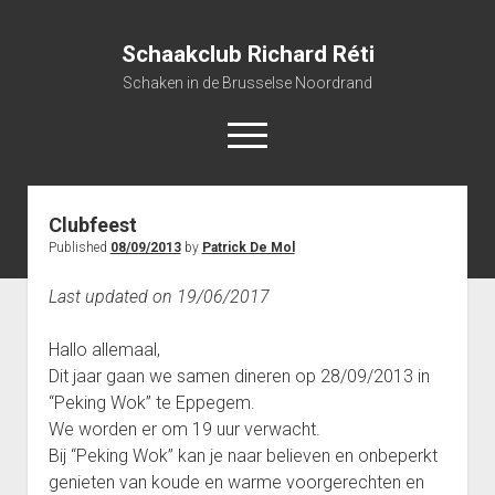
Schaakclub Richard Réti
Schaken in de Brusselse Noordrand
open
menu
Clubfeest
Home
Published
08/09/2013
by
Patrick De Mol
open
Activiteiten
dropdown
Last updated on 19/06/2017
open
Clubkampioenschap 2025-2026
Wie was Reti?
menu
dropdown
Uitslagen, ranking en rondes Clubkampioenschap 2025-2026
Beker 2025-2026
Bestuur
menu
Hallo allemaal,
open
Reglement clubkampioenschap 2025-2026
Gratis Blitz-avonden 2025-2026
Gegevens leden
Dit jaar gaan we samen dineren op 28/09/2013 in
dropdown
“Peking Wok” te Eppegem.
open
Gratis Rapid tornooi 2025-2026
Inhaalavonden 2025-2026
12/09/2025
Archieven
menu
dropdown
We worden er om 19 uur verwacht.
open
Competities 2024-2025
Interclub 2025-2026
12/12/2025
menu
Bij “Peking Wok” kan je naar believen en onbeperkt
dropdown
open
open
FIDE Blitz tornooi 2025-2026: 3rd The Meaning of Chess
Clubkampioenschap 2024-2025
Competities 2023-2024
08/05/2026
menu
genieten van koude en warme voorgerechten en
dropdown
dropdown