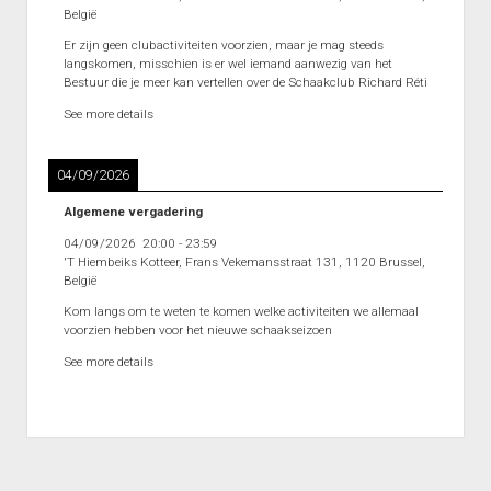
België
Er zijn geen clubactiviteiten voorzien, maar je mag steeds
langskomen, misschien is er wel iemand aanwezig van het
Bestuur die je meer kan vertellen over de Schaakclub Richard Réti
See more details
04/09/2026
Algemene vergadering
04/09/2026
20:00
-
23:59
'T Hiembeiks Kotteer, Frans Vekemansstraat 131, 1120 Brussel,
België
Kom langs om te weten te komen welke activiteiten we allemaal
voorzien hebben voor het nieuwe schaakseizoen
See more details