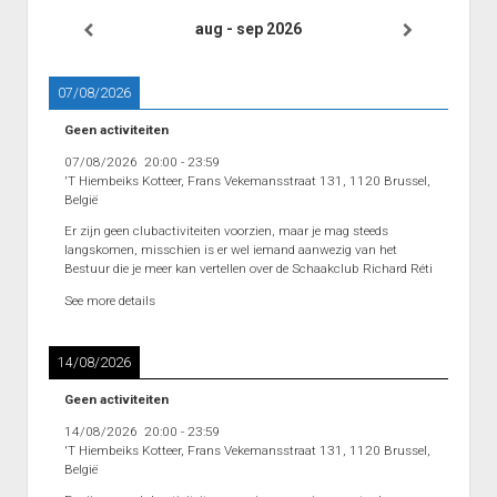
Heenronde Reeks 2B
aug - sep 2026
Punten Reeks 2B
07/08/2026
Geen activiteiten
07/08/2026
20:00
-
23:59
'T Hiembeiks Kotteer, Frans Vekemansstraat 131, 1120 Brussel,
België
Er zijn geen clubactiviteiten voorzien, maar je mag steeds
langskomen, misschien is er wel iemand aanwezig van het
Bestuur die je meer kan vertellen over de Schaakclub Richard Réti
See more details
14/08/2026
Geen activiteiten
14/08/2026
20:00
-
23:59
'T Hiembeiks Kotteer, Frans Vekemansstraat 131, 1120 Brussel,
België