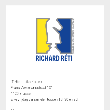
(Afdeling 5J)
Punten Reeks 1
Sidebar
Interclub 2023-2024: Uitslagen ploeg Gambiet Opwijk 6
Reeks 1 2012-2013
(Afdeling 5O)
Punten Reeks 1
Reeks 2 2011-2012
Punten Reeks 2
Reeks 2
Punten Reeks 2
Reeks 3 2011-2012
Punten Reeks 3
Bekerkampioenschap 2012 2013
Reeks 3A
'T Hiembeiks Kotteer
Frans Vekemansstraat 131
Punten Reeks 3A
1120 Brussel
Reeks 3B
Elke vrijdag verzamelen tussen 19h30 en 20h
Punten Reeks 3B