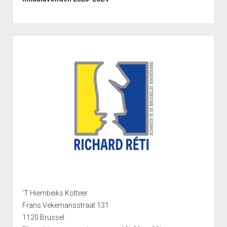
(Afdeling 5J)
Punten Reeks 1
Interclub 2023-2024: Uitslagen ploeg Gambiet Opwijk 6
Reeks 1 2012-2013
(Afdeling 5O)
Punten Reeks 1
Sidebar
Reeks 2 2011-2012
Punten Reeks 2
Reeks 2
Punten Reeks 2
Reeks 3 2011-2012
Punten Reeks 3
Bekerkampioenschap 2012 2013
Reeks 3A
Punten Reeks 3A
'T Hiembeiks Kotteer
Reeks 3B
Frans Vekemansstraat 131
Punten Reeks 3B
1120 Brussel