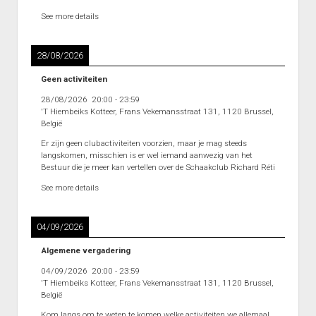
See more details
28/08/2026
Geen activiteiten
28/08/2026
20:00
-
23:59
'T Hiembeiks Kotteer, Frans Vekemansstraat 131, 1120 Brussel,
België
Er zijn geen clubactiviteiten voorzien, maar je mag steeds
langskomen, misschien is er wel iemand aanwezig van het
Bestuur die je meer kan vertellen over de Schaakclub Richard Réti
See more details
04/09/2026
Algemene vergadering
04/09/2026
20:00
-
23:59
'T Hiembeiks Kotteer, Frans Vekemansstraat 131, 1120 Brussel,
België
Kom langs om te weten te komen welke activiteiten we allemaal