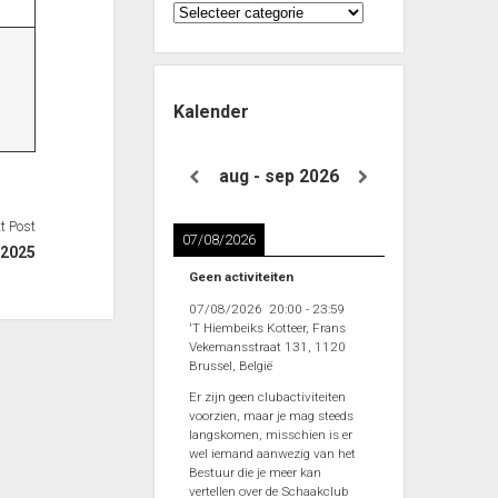
Categorieën
Kalender
aug - sep 2026
t Post
07/08/2026
-2025
Geen activiteiten
07/08/2026
20:00
-
23:59
'T Hiembeiks Kotteer, Frans
Vekemansstraat 131, 1120
Brussel, België
Er zijn geen clubactiviteiten
voorzien, maar je mag steeds
langskomen, misschien is er
wel iemand aanwezig van het
Bestuur die je meer kan
vertellen over de Schaakclub