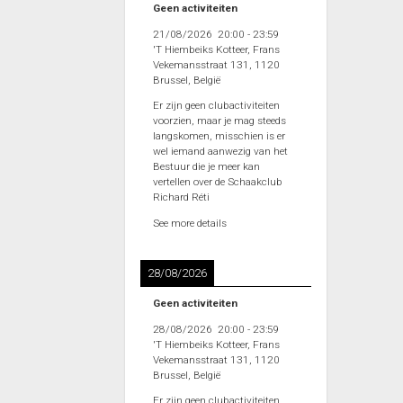
Geen activiteiten
21/08/2026
20:00
-
23:59
'T Hiembeiks Kotteer, Frans
Vekemansstraat 131, 1120
Brussel, België
Er zijn geen clubactiviteiten
voorzien, maar je mag steeds
langskomen, misschien is er
wel iemand aanwezig van het
Bestuur die je meer kan
vertellen over de Schaakclub
Richard Réti
See more details
28/08/2026
Geen activiteiten
28/08/2026
20:00
-
23:59
'T Hiembeiks Kotteer, Frans
Vekemansstraat 131, 1120
Brussel, België
Er zijn geen clubactiviteiten