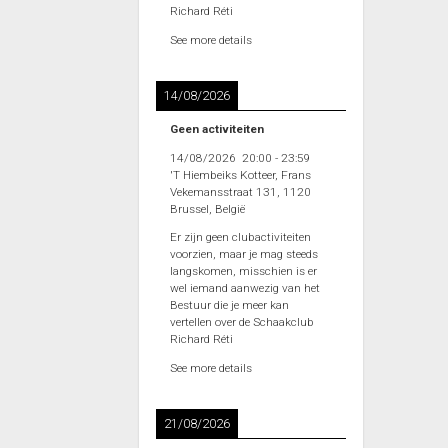
Richard Réti
See more details
14/08/2026
Geen activiteiten
14/08/2026
20:00
-
23:59
'T Hiembeiks Kotteer, Frans
Vekemansstraat 131, 1120
Brussel, België
Er zijn geen clubactiviteiten
voorzien, maar je mag steeds
langskomen, misschien is er
wel iemand aanwezig van het
Bestuur die je meer kan
vertellen over de Schaakclub
Richard Réti
See more details
21/08/2026