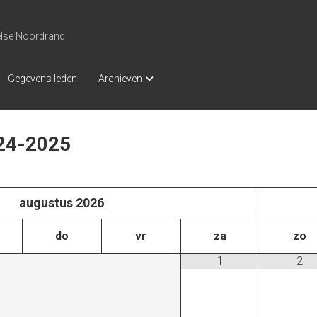
else Noordrand
Gegevens leden
Archieven
24-2025
augustus
2026
do
vr
za
zo
1
2