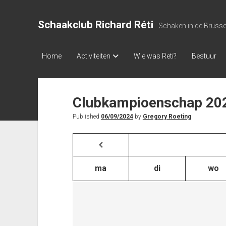
Schaakclub Richard Réti
Schaken in de Bruss
Home
Activiteiten
Wie was Reti?
Bestuur
Clubkampioenschap 20
Published
06/09/2024
by
Gregory Roeting
ma
di
wo