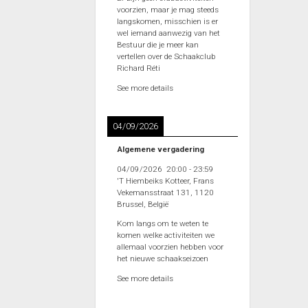
voorzien, maar je mag steeds
langskomen, misschien is er
wel iemand aanwezig van het
Bestuur die je meer kan
vertellen over de Schaakclub
Richard Réti
See more details
04/09/2026
Algemene vergadering
04/09/2026
20:00
-
23:59
'T Hiembeiks Kotteer, Frans
Vekemansstraat 131, 1120
Brussel, België
Kom langs om te weten te
komen welke activiteiten we
allemaal voorzien hebben voor
het nieuwe schaakseizoen
See more details