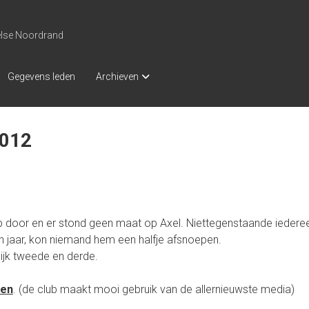
else Noordrand
Gegevens leden
Archieven
2012
ap door en er stond geen maat op Axel. Niettegenstaande iedere
den jaar, kon niemand hem een halfje afsnoepen.
ijk tweede en derde.
gen
. (de club maakt mooi gebruik van de allernieuwste media)