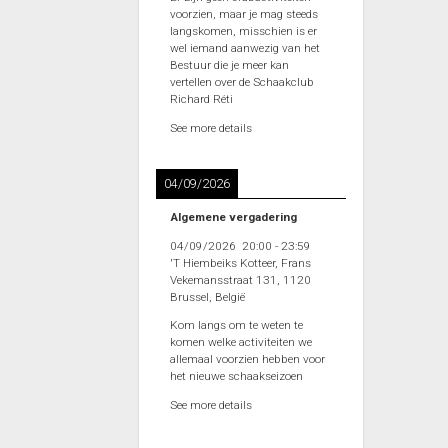
voorzien, maar je mag steeds
langskomen, misschien is er
wel iemand aanwezig van het
Bestuur die je meer kan
vertellen over de Schaakclub
Richard Réti
See more details
04/09/2026
Algemene vergadering
04/09/2026
20:00
-
23:59
'T Hiembeiks Kotteer, Frans
Vekemansstraat 131, 1120
Brussel, België
Kom langs om te weten te
komen welke activiteiten we
allemaal voorzien hebben voor
het nieuwe schaakseizoen
See more details