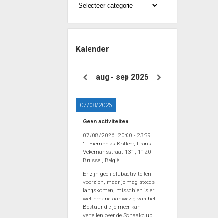
Categorieën
Kalender
aug - sep 2026
07/08/2026
Geen activiteiten
07/08/2026
20:00
-
23:59
'T Hiembeiks Kotteer, Frans
Vekemansstraat 131, 1120
Brussel, België
Er zijn geen clubactiviteiten
voorzien, maar je mag steeds
langskomen, misschien is er
wel iemand aanwezig van het
Bestuur die je meer kan
vertellen over de Schaakclub