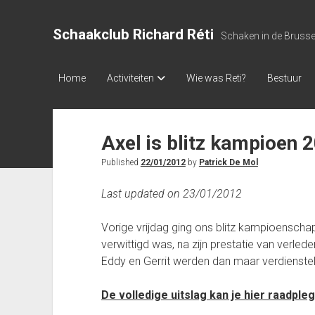
Schaakclub Richard Réti
Schaken in de Bruss
Home
Activiteiten
Wie was Reti?
Bestuur
Axel is blitz kampioen 
Published
22/01/2012
by
Patrick De Mol
Last updated on 23/01/2012
Vorige vrijdag ging ons blitz kampioensch
verwittigd was, na zijn prestatie van verle
Eddy en Gerrit werden dan maar verdienstel
De volledige uitslag kan je hier raadple