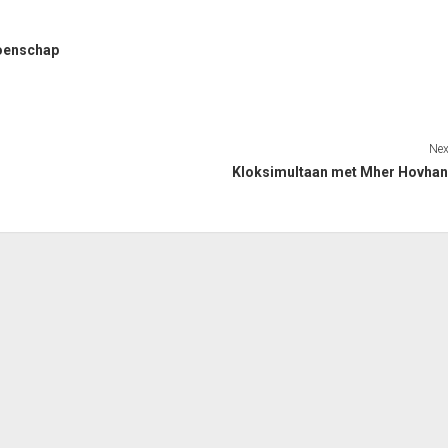
oenschap
Nex
Kloksimultaan met Mher Hovhan