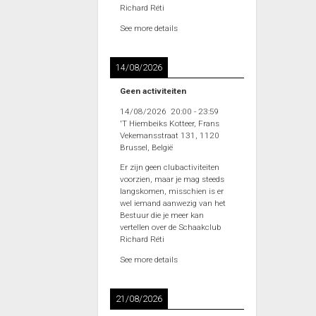
Richard Réti
See more details
14/08/2026
Geen activiteiten
14/08/2026
20:00
-
23:59
'T Hiembeiks Kotteer, Frans
Vekemansstraat 131, 1120
Brussel, België
Er zijn geen clubactiviteiten
voorzien, maar je mag steeds
langskomen, misschien is er
wel iemand aanwezig van het
Bestuur die je meer kan
vertellen over de Schaakclub
Richard Réti
See more details
21/08/2026