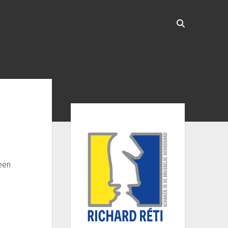
Sidebar
een