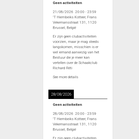
Geen activiteiten
21/08/2026
20:00
-
23:59
'T Hiembeiks Kotteer, Frans
Vekemansstraat 131, 1120
Brussel, België
Er zijn geen clubactiviteiten
voorzien, maar je mag steeds
langskomen, misschien is er
wel iemand aanwezig van het
Bestuur die je meer kan
vertellen over de Schaakclub
Richard Réti
See more details
28/08/2026
Geen activiteiten
28/08/2026
20:00
-
23:59
'T Hiembeiks Kotteer, Frans
Vekemansstraat 131, 1120
Brussel, België
Er zijn geen clubactiviteiten