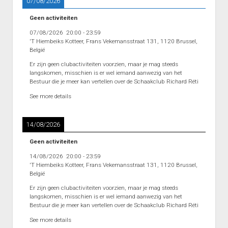
07/08/2026
Interclub afdeling 4D 2011 – 2012
Geen activiteiten
Punten Afdeling 4D
07/08/2026
20:00
-
23:59
Interclub Afdeling 5D 2011 – 2012
'T Hiembeiks Kotteer, Frans Vekemansstraat 131, 1120 Brussel,
België
Punten Afdeling 5D
Er zijn geen clubactiviteiten voorzien, maar je mag steeds
Interclub Afdeling 5J 2013 – 2014
langskomen, misschien is er wel iemand aanwezig van het
Bestuur die je meer kan vertellen over de Schaakclub Richard Réti
Punten Afdeling 5J 2013 – 2014
See more details
Interclub afdeling 5K 2013 – 2014
Punten Afdeling 5K 2013-2014
14/08/2026
Reeks 2 A 2013 – 2014
Geen activiteiten
Punten Reeks 2A
14/08/2026
20:00
-
23:59
'T Hiembeiks Kotteer, Frans Vekemansstraat 131, 1120 Brussel,
Reeks 2B 2013 – 2014
België
Punten Reeks 2B
Er zijn geen clubactiviteiten voorzien, maar je mag steeds
langskomen, misschien is er wel iemand aanwezig van het
Heenronde Reeks 2A
Bestuur die je meer kan vertellen over de Schaakclub Richard Réti
Punten Reeks 2A
See more details